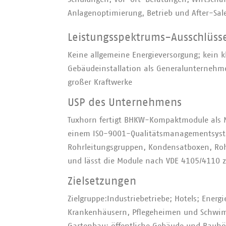
Anlagenoptimierung, Betrieb und After-Sale
Leistungsspektrums-Ausschlüss
Keine allgemeine Energieversorgung; kein k
Gebäudeinstallation als Generalunternehme
großer Kraftwerke
USP des Unternehmens
Tuxhorn fertigt BHKW-Kompaktmodule als M
einem ISO-9001-Qualitätsmanagementsystem,
Rohrleitungsgruppen, Kondensatboxen, R
und lässt die Module nach VDE 4105/4110 ze
Zielsetzungen
Zielgruppe:Industriebetriebe; Hotels; Ener
Krankenhäusern, Pflegeheimen und Schwimm