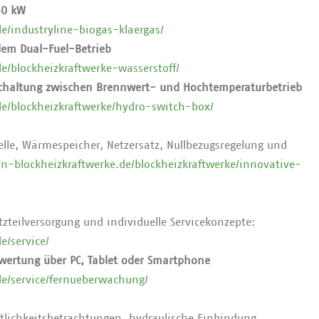
50 kW
e/industryline-biogas-klaergas/
em Dual-Fuel-Betrieb
e/blockheizkraftwerke-wasserstoff/
haltung zwischen Brennwert- und Hochtemperaturbetrieb
de/blockheizkraftwerke/hydro-switch-box/
elle, Wärmespeicher, Netzersatz, Nullbezugsregelung und
n-blockheizkraftwerke.de/blockheizkraftwerke/innovative-
zteilversorgung und individuelle Servicekonzepte:
e/service/
ertung über PC, Tablet oder Smartphone
de/service/fernueberwachung/
tlichkeitsbetrachtungen, hydraulische Einbindung,