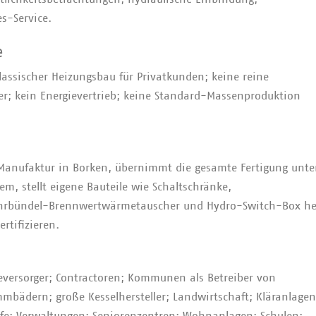
s-Service.
e
lassischer Heizungsbau für Privatkunden; keine reine
r; kein Energievertrieb; keine Standard-Massenproduktion
anufaktur in Borken, übernimmt die gesamte Fertigung unte
 stellt eigene Bauteile wie Schaltschränke,
ohrbündel-Brennwertwärmetauscher und Hydro-Switch-Box he
rtifizieren.
gieversorger; Contractoren; Kommunen als Betreiber von
bädern; große Kesselhersteller; Landwirtschaft; Kläranlagen