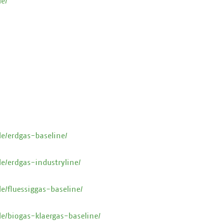
de/
e/erdgas-baseline/
e/erdgas-industryline/
e/fluessiggas-baseline/
e/biogas-klaergas-baseline/