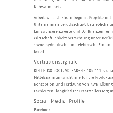
Gartenbau; öffentliche Gebäude und Bauhö
Nahwärmenetze.
Arbeitsweise:Tuxhorn beginnt Projekte mit
Unternehmen berücksichtigt betriebliche u
Emissionsgrenzwerte und CO-Bilanzen, ermitt
Wirtschaftlichkeitsbetrachtung unter Berück
sowie hydraulische und elektrische Einbind
bereit.
Vertrauenssignale
DIN EN ISO 9001; VDE-AR-N 4105/4110; unab
Mittelspannungsrichtlinie für die Produktpa
Konzeption und Fertigung von KWK-Lösunge
Fachleuten, langfristiger Ersatzteilversorg
Social-Media-Profile
Facebook