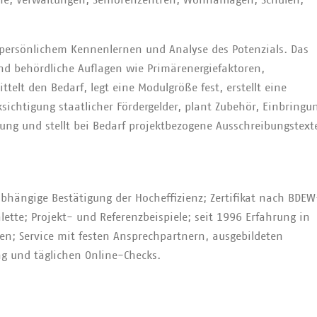
fe; Verwaltungen; Seniorenzentren; Wohnanlagen; Schulen;
 persönlichem Kennenlernen und Analyse des Potenzials. Das
nd behördliche Auflagen wie Primärenergiefaktoren,
elt den Bedarf, legt eine Modulgröße fest, erstellt eine
sichtigung staatlicher Fördergelder, plant Zubehör, Einbringu
ung und stellt bei Bedarf projektbezogene Ausschreibungstext
hängige Bestätigung der Hocheffizienz; Zertifikat nach BDEW
lette; Projekt- und Referenzbeispiele; seit 1996 Erfahrung in
n; Service mit festen Ansprechpartnern, ausgebildeten
ung und täglichen Online-Checks.