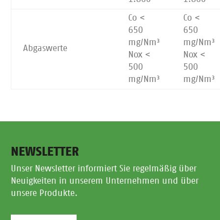
Co <
Co <
650
650
mg/Nm³
mg/Nm³
Abgaswerte
Nox <
Nox <
500
500
mg/Nm³
mg/Nm³
NEWSLETTER
Unser Newsletter informiert Sie regelmäßig über
Neuigkeiten in unserem Unternehmen und über
unsere Produkte.