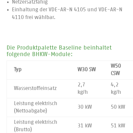
Netzersatzfähig
Einhaltung der VDE-AR-N 4105 und VDE-AR-N
4110 frei wählbar.
Die Produktpalette Baseline beinhaltet
folgende BHKW-Module:
W50
Typ
W30 SW
CSW
2,7
4,2
Wasserstoffeinsatz
kg/h
kg/h
Leistung elektrisch
30 kW
50 kW
(Nettoabgabe)
Leistung elektrisch
31 kW
51 kW
(Brutto)