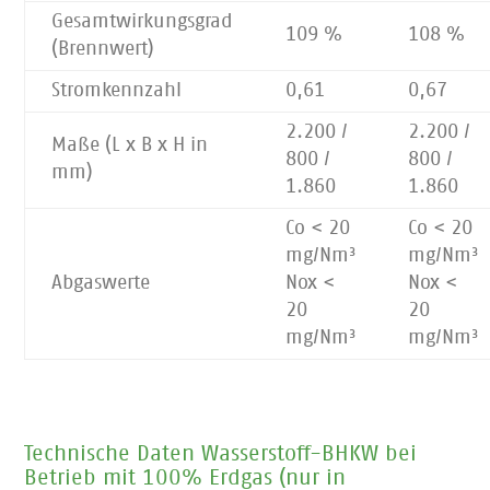
Gesamtwirkungsgrad
109 %
108 %
(Brennwert)
Stromkennzahl
0,61
0,67
2.200 /
2.200 /
Maße (L x B x H in
800 /
800 /
mm)
1.860
1.860
Co < 20
Co < 20
mg/Nm³
mg/Nm³
Abgaswerte
Nox <
Nox <
20
20
mg/Nm³
mg/Nm³
Technische Daten Wasserstoff-BHKW bei
Betrieb mit 100% Erdgas (nur in